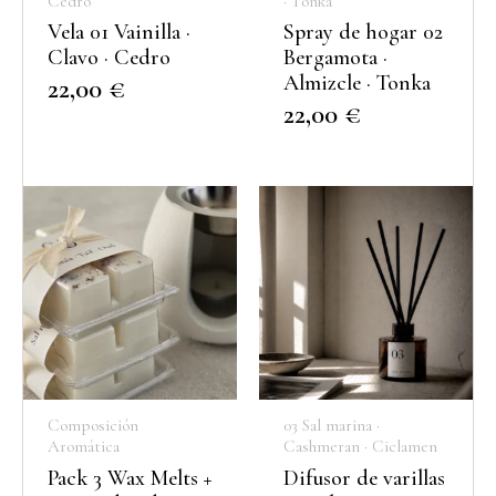
Cedro
· Tonka
Vela 01 Vainilla ·
Spray de hogar 02
Clavo · Cedro
Bergamota ·
Almizcle · Tonka
22,00
€
22,00
€
Composición
03 Sal marina ·
Aromática
Cashmeran · Ciclamen
Pack 3 Wax Melts +
Difusor de varillas